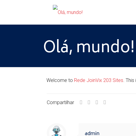
Olá, mundo!
Welcome to
Rede JoinVix 203 Sites
. This
Compartilhar
admin